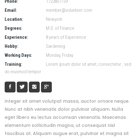
Phone:
1723801729
Email:
member@volunteer.com
Location:
Newyork
Degrees:
M.D. of Finance
Experience:
8 years of Experience
Hobby:
Gardening
Working Days:
Monday, Friday
Training:
Lorem ipsum dolor sit amet, consectetur , sed
do eiusmod tempor
Integer sit amet volutpat massa, auctor ornare neque.
Nunc at nibh venenatis dolor pulvinar aliquam. Nulla
eget libero eu lectus accumsan venenatis. Maecenas
elementum sollicitudin magna, ut consequat nisl
faucibus at. Aliquam augue erat, pulvinar et magna sit