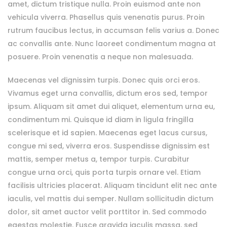
amet, dictum tristique nulla. Proin euismod ante non
vehicula viverra. Phasellus quis venenatis purus. Proin
rutrum faucibus lectus, in accumsan felis varius a. Donec
ac convallis ante. Nunc laoreet condimentum magna at
posuere. Proin venenatis a neque non malesuada.
Maecenas vel dignissim turpis. Donec quis orci eros.
Vivamus eget urna convallis, dictum eros sed, tempor
ipsum. Aliquam sit amet dui aliquet, elementum urna eu,
condimentum mi. Quisque id diam in ligula fringilla
scelerisque et id sapien. Maecenas eget lacus cursus,
congue mi sed, viverra eros. Suspendisse dignissim est
mattis, semper metus a, tempor turpis. Curabitur
congue urna orci, quis porta turpis ornare vel. Etiam
facilisis ultricies placerat. Aliquam tincidunt elit nec ante
iaculis, vel mattis dui semper. Nullam sollicitudin dictum
dolor, sit amet auctor velit porttitor in. Sed commodo
egestas molestie. Fusce gravida iaculis massa, sed