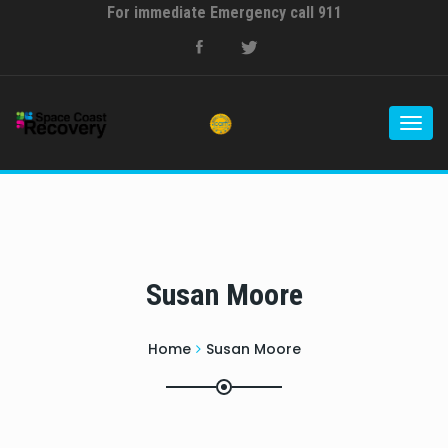
For immediate Emergency call 911
Togg
navi
Susan Moore
Home
Susan Moore