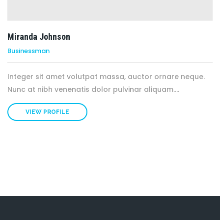
Miranda Johnson
Businessman
Integer sit amet volutpat massa, auctor ornare neque.
Nunc at nibh venenatis dolor pulvinar aliquam....
VIEW PROFILE