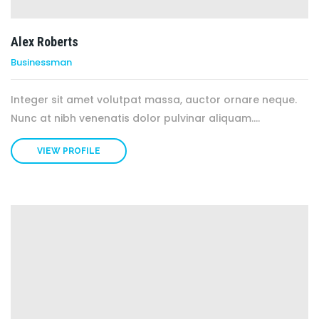
Alex Roberts
Businessman
Integer sit amet volutpat massa, auctor ornare neque.
Nunc at nibh venenatis dolor pulvinar aliquam....
VIEW PROFILE