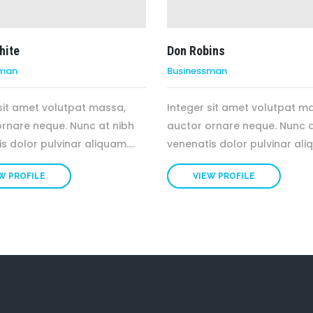
hite
Don Robins
sman
Businessman
sit amet volutpat massa,
Integer sit amet volutpat m
ornare neque. Nunc at nibh
auctor ornare neque. Nunc a
s dolor pulvinar aliquam....
venenatis dolor pulvinar aliq
W PROFILE
VIEW PROFILE