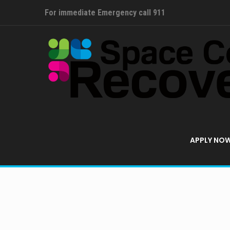
For immediate Emergency call 911
APPLY NO