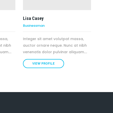
Lisa Casey
Businessman
assa,
Integer sit amet volutpat massa,
t nibh
auctor ornare neque. Nunc at nibh
uam....
venenatis dolor pulvinar aliquam....
VIEW PROFILE