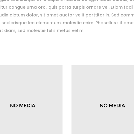
r congue urna orci, quis porta turpis ornare vel. Etiam facilis
itudin dictum dolor, sit amet auctor velit porttitor in. Sed c
, scelerisque leo elementum, molestie enim. Phasellus sit a
at diam, sed molestie felis metus vel mi.