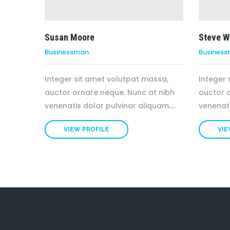
Susan Moore
Steve W
Businessman
Busines
Integer sit amet volutpat massa,
Integer 
auctor ornare neque. Nunc at nibh
auctor 
venenatis dolor pulvinar aliquam....
venenati
VIEW PROFILE
VIE