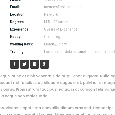
Email:
member@volunteer.com
Location:
Newyork
Degrees:
M.D. of Finance
Experience:
8 years of Experience
Hobby:
Gardening
Working Days:
Monday, Friday
Training:
Lorem ipsum dolor sit amet, consectetur , se
eque. Nunc at nibh venenatis dolor pulvinar aliquam. Nulla e
uat nisl faucibus at. Aliquam augue erat, pulvinar et magna 
is purus. Proin rutrum faucibus lectus, in accumsan felis vari
s a neque non malesuada.
ros. Vivamus eget urna convallis, dictum eros sed, tempor ip
ngilla scelerisque et id sapien. Maecenas eget lacus cursus, c