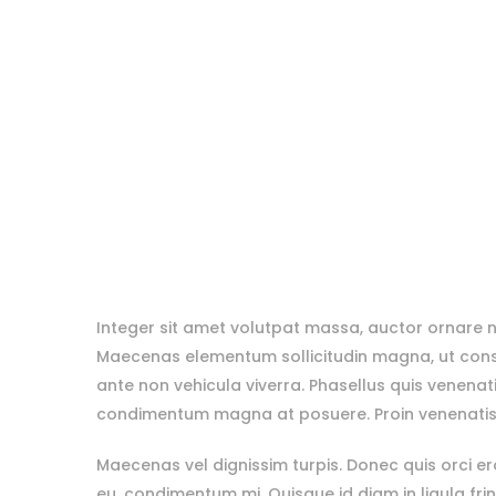
Integer sit amet volutpat massa, auctor ornare n
Maecenas elementum sollicitudin magna, ut conseq
ante non vehicula viverra. Phasellus quis venenat
condimentum magna at posuere. Proin venenati
Maecenas vel dignissim turpis. Donec quis orci e
eu, condimentum mi. Quisque id diam in ligula fri