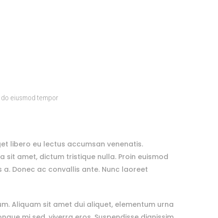
d do eiusmod tempor
get libero eu lectus accumsan venenatis.
sit amet, dictum tristique nulla. Proin euismod
us a. Donec ac convallis ante. Nunc laoreet
sum. Aliquam sit amet dui aliquet, elementum urna
ongue mi sed, viverra eros. Suspendisse dignissim