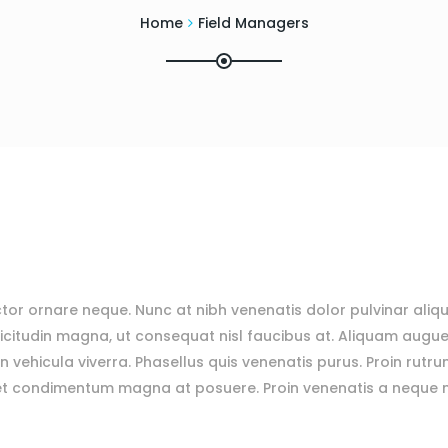
Home
Field Managers
tor ornare neque. Nunc at nibh venenatis dolor pulvinar aliq
citudin magna, ut consequat nisl faucibus at. Aliquam augue 
n vehicula viverra. Phasellus quis venenatis purus. Proin rutru
et condimentum magna at posuere. Proin venenatis a neque no