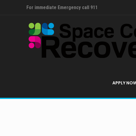
For immediate Emergency call 911
APPLY NO