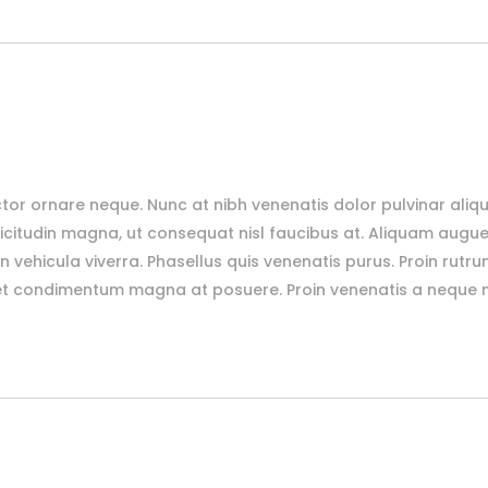
tor ornare neque. Nunc at nibh venenatis dolor pulvinar aliq
citudin magna, ut consequat nisl faucibus at. Aliquam augue 
n vehicula viverra. Phasellus quis venenatis purus. Proin rutru
et condimentum magna at posuere. Proin venenatis a neque no