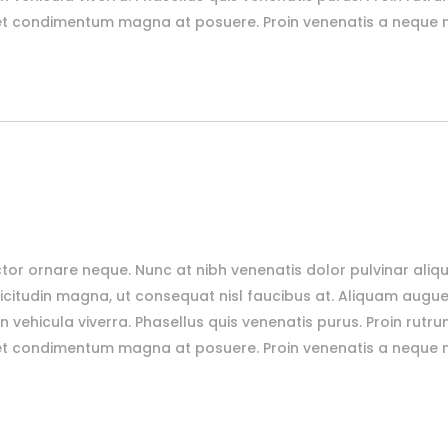
et condimentum magna at posuere. Proin venenatis a neque no
tor ornare neque. Nunc at nibh venenatis dolor pulvinar aliq
citudin magna, ut consequat nisl faucibus at. Aliquam augue 
n vehicula viverra. Phasellus quis venenatis purus. Proin rutru
et condimentum magna at posuere. Proin venenatis a neque no