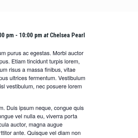
:00 pm
-
10:00 pm
at
Chelsea Pearl
m purus ac egestas. Morbi auctor
us. Etiam tincidunt turpis lorem,
m risus a massa finibus, vitae
pus ultrices fermentum. Vestibulum
n nisl vestibulum, nec posuere lorem
orem. Duis ipsum neque, congue quis
ngue vel nulla eu, viverra porta
cula auctor, magna augue
rttitor ante. Quisque vel diam non