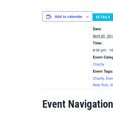
Add to calendar
DETAILS
Date:
April 20, 20
Time:
8:00 pm - 1
Event Cate
Charity
Event Tags
Charity
,
Eve
New York
,
V
Event Navigatio