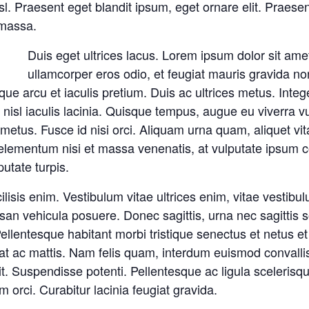
 Praesent eget blandit ipsum, eget ornare elit. Praesent 
 massa.
Duis eget ultrices lacus. Lorem ipsum dolor sit amet
ullamcorper eros odio, et feugiat mauris gravida no
ue arcu et iaculis pretium. Duis ac ultrices metus. Intege
 nisl iaculis lacinia. Quisque tempus, augue eu viverra vu
 metus. Fusce id nisi orci. Aliquam urna quam, aliquet vit
 elementum nisi et massa venenatis, at vulputate ipsum 
utate turpis.
ilisis enim. Vestibulum vitae ultrices enim, vitae vesti
an vehicula posuere. Donec sagittis, urna nec sagittis s
i. Pellentesque habitant morbi tristique senectus et netus
at ac mattis. Nam felis quam, interdum euismod convallis
. Suspendisse potenti. Pellentesque ac ligula scelerisqu
m orci. Curabitur lacinia feugiat gravida.