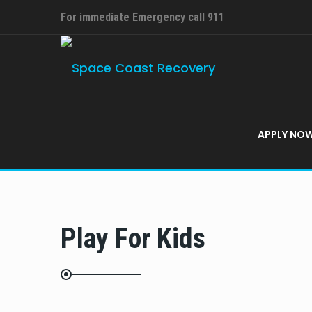
For immediate Emergency call 911
APPLY NO
Play For Kids