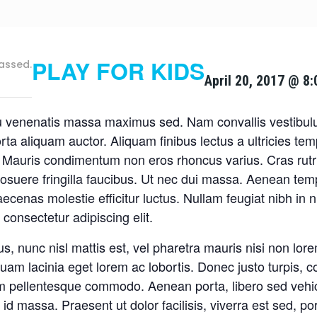
PLAY FOR KIDS
assed.
April 20, 2017 @ 8
 venenatis massa maximus sed. Nam convallis vestibulu
 aliquam auctor. Aliquam finibus lectus a ultricies temp
 Mauris condimentum non eros rhoncus varius. Cras rutru
uere fringilla faucibus. Ut nec dui massa. Aenean tem
. Maecenas molestie efficitur luctus. Nullam feugiat nibh i
consectetur adipiscing elit.
rsus, nunc nisl mattis est, vel pharetra mauris nisi non l
am lacinia eget lorem ac lobortis. Donec justo turpis, co
m pellentesque commodo. Aenean porta, libero sed vehi
id massa. Praesent ut dolor facilisis, viverra est sed, po