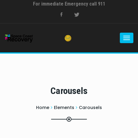
For immediate Emergency call 911
Togg
navi
Carousels
Home
Elements
Carousels